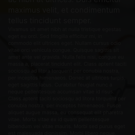
maximus velit, et condimentum
tellus tincidunt semper.
Vivamus sit amet nibh at nulla tristique egestas
eget eu orci. Sed fringilla efficitur mi, in
commodo elit ultrices eget. Nullam cursus odio
vitae orci vehicula congue. Quisque sagittis sit
amet ante vel gravida. Nulla felis nisi, congue eu
massa a, placerat tincidunt elit. Class aptent taciti
sociosqu ad litora torquent per conubia nostra,
per inceptos himenaeos. Donec at ultrices turpis,
eget sagittis lacus. Curabitur feugiat nunc a
neque pellentesque accumsan vitae id risus.
Class aptent taciti sociosqu ad litora torquent per
conubia nostra, per inceptos himenaeos. Fusce
aliquet augue massa, eu consequat elit pharetra
vitae. Morbi vitae ex id quam pellentesque
bibendum vel vitae mauris. Morbi sed purus eget
est malesuada dignissim. Morbi libero neque,