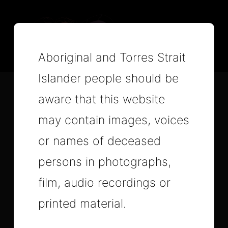
Aboriginal and Torres Strait
Islander people should be
aware that this website
may contain images, voices
or names of deceased
‘Core is a leading electrical,
persons in photographs,
HVAC/refrigeration, fire,
film, audio recordings or
general building services
printed material.
and multi-trade solutions